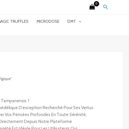
Search
AGIC TRUFFLES
MICRODOSE
DMT
lgique”
té Tampanensis ?
chédélique D’exception Recherché Pour Ses Vertus
orer Vos Pensées Profondes En Toute Sérénité,
irectement Depuis Notre Plateforme
riété Est Idéale Pour Les Utilisateurs Qui