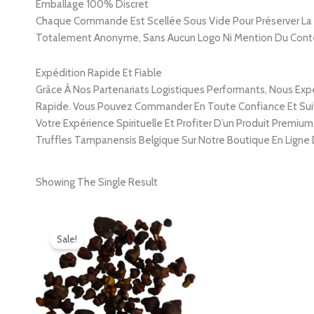
Emballage 100% Discret
Chaque Commande Est Scellée Sous Vide Pour Préserver La F
Totalement Anonyme, Sans Aucun Logo Ni Mention Du Cont
Expédition Rapide Et Fiable
Grâce À Nos Partenariats Logistiques Performants, Nous Exp
Rapide. Vous Pouvez Commander En Toute Confiance Et Suivr
Votre Expérience Spirituelle Et Profiter D’un Produit Premiu
Truffles Tampanensis Belgique Sur Notre Boutique En Ligne
Showing The Single Result
Original
Current
Price
Price
Sale!
Was:
Is:
£25.00.
£20.00.