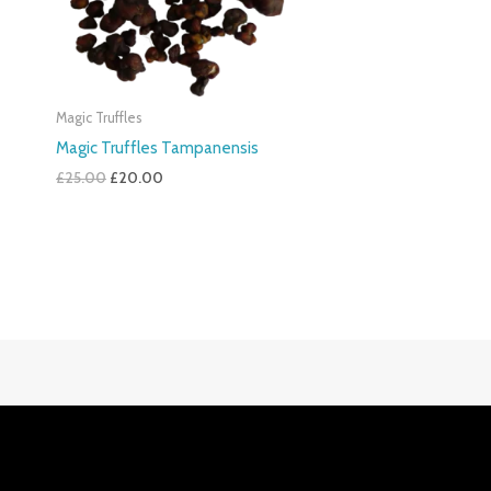
Magic Truffles
Magic Truffles Tampanensis
£
25.00
£
20.00