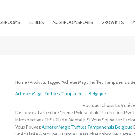
MUSHROOMS
EDIBLES
MUSHROOM SPORES
GROW KITS
M
Home
/ Products Tagged “Acheter Magic Truffles Tampanensis Be
Acheter Magic Truffles Tampanensis Belgique
Pourquoi Choisir La Varié
Découvrez La Célèbre “Pierre Philosophale”, Un Produit Psy
Introspectives Et Sa Clarté Mentale. Si Vous Souhaitez Expl
Vous Pouvez
Acheter Magic Truffles Tampanensis Belgique
D
Spécialisée Avec Une Garantie De Fraîcheur Absolue. Cette Va