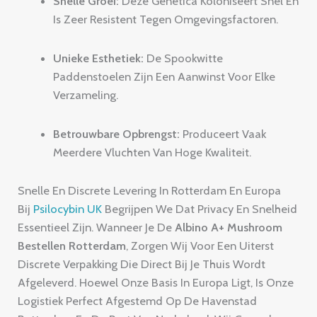
Snelle Groei:
Deze Genetica Koloniseert Snel En
Is Zeer Resistent Tegen Omgevingsfactoren.
Unieke Esthetiek:
De Spookwitte
Paddenstoelen Zijn Een Aanwinst Voor Elke
Verzameling.
Betrouwbare Opbrengst:
Produceert Vaak
Meerdere Vluchten Van Hoge Kwaliteit.
Snelle En Discrete Levering In Rotterdam En Europa
Bij
Psilocybin UK
Begrijpen We Dat Privacy En Snelheid
Essentieel Zijn.
Wanneer Je De
Albino A+ Mushroom
Bestellen Rotterdam
,
Zorgen Wij Voor Een Uiterst
Discrete Verpakking Die Direct Bij Je Thuis Wordt
Afgeleverd.
Hoewel Onze Basis In Europa Ligt,
Is Onze
Logistiek Perfect Afgestemd Op De Havenstad