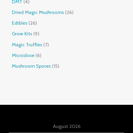
DMT
4
Dried Magic Mushrooms
26
Edibles
26
Grow Kits
9
Magic Truffles
7
Microdose
6
Mushroom Spores
15
August 2026