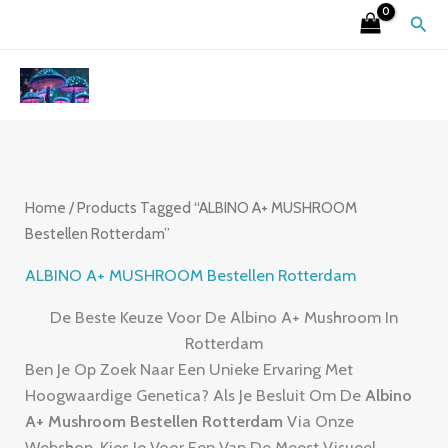
Skip
S
4
2
9
6
7
3
1
2
Sear
To
E
P
6
P
P
P
P
5
6
Content
A
R
P
R
R
R
R
P
P
R
O
R
O
O
O
O
R
R
C
D
O
D
D
D
D
O
O
H
U
D
U
U
U
U
D
D
C
U
C
C
C
C
U
U
Home
/ Products Tagged “ALBINO A+ MUSHROOM
Bestellen Rotterdam”
T
C
T
T
T
T
C
C
S
T
S
S
S
S
T
T
ALBINO A+ MUSHROOM Bestellen Rotterdam
S
S
S
De Beste Keuze Voor De Albino A+ Mushroom In
Rotterdam
Ben Je Op Zoek Naar Een Unieke Ervaring Met
Hoogwaardige Genetica?
Als Je Besluit Om De
Albino
A+ Mushroom Bestellen Rotterdam
Via Onze
Webshop,
Kies Je Voor Een Van De Meest Visueel