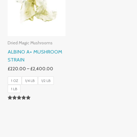
£2,400.00
Dried Magic Mushrooms
ALBINO A+ MUSHROOM
STRAIN
£
220.00
–
£
2,400.00
1 OZ
1/4 LB
1/2 LB
1 LB
Rated
4.93
Out Of 5