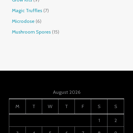
Magic Truffles
7
Microdose
6
Mushroom Spores
15
August 2026
M
T
W
T
F
S
S
1
2