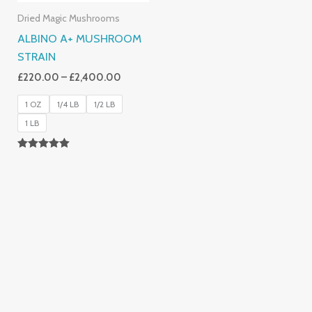
Dried Magic Mushrooms
ALBINO A+ MUSHROOM
STRAIN
£
220.00
–
£
2,400.00
1 OZ
1/4 LB
1/2 LB
1 LB
Rated
4.93
Out Of 5