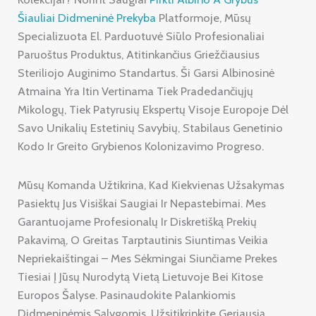
Šiauliai Didmeninė Prekyba
Platformoje, Mūsų
Specializuota El. Parduotuvė Siūlo Profesionaliai
Paruoštus Produktus, Atitinkančius Griežčiausius
Steriliojo Auginimo Standartus. Ši Garsi Albinosinė
Atmaina Yra Itin Vertinama Tiek Pradedančiųjų
Mikologų, Tiek Patyrusių Ekspertų Visoje Europoje Dėl
Savo Unikalių Estetinių Savybių, Stabilaus Genetinio
Kodo Ir Greito Grybienos Kolonizavimo Progreso.
Mūsų Komanda Užtikrina, Kad Kiekvienas Užsakymas
Pasiektų Jus Visiškai Saugiai Ir Nepastebimai. Mes
Garantuojame Profesionalų Ir Diskretišką Prekių
Pakavimą, O Greitas Tarptautinis Siuntimas Veikia
Nepriekaištingai – Mes Sėkmingai Siunčiame Prekes
Tiesiai Į Jūsų Nurodytą Vietą Lietuvoje Bei Kitose
Europos Šalyse. Pasinaudokite Palankiomis
Didmeninėmis Sąlygomis, Užsitikrinkite Geriausią