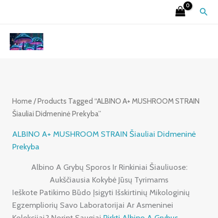
Skip
S
4
2
9
6
7
3
1
2
Sear
To
E
P
6
P
P
P
P
5
6
Content
A
R
P
R
R
R
R
P
P
R
O
R
O
O
O
O
R
R
C
D
O
D
D
D
D
O
O
H
U
D
U
U
U
U
D
D
C
U
C
C
C
C
U
U
Home
/ Products Tagged “ALBINO A+ MUSHROOM STRAIN
Šiauliai Didmeninė Prekyba”
T
C
T
T
T
T
C
C
S
T
S
S
S
S
T
T
ALBINO A+ MUSHROOM STRAIN Šiauliai Didmeninė
Prekyba
S
S
S
Albino A Grybų Sporos Ir Rinkiniai Šiauliuose:
Aukščiausia Kokybė Jūsų Tyrimams
Ieškote Patikimo Būdo Įsigyti Išskirtinių Mikologinių
Egzempliorių Savo Laboratorijai Ar Asmeninei
Kolekcijai? Norint Saugiai
Pirkti Albino A Grybus