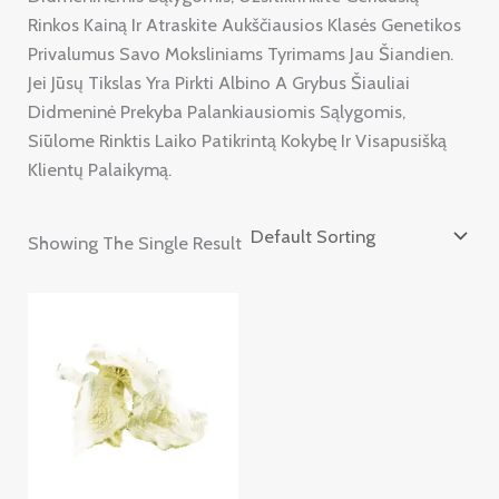
Rinkos Kainą Ir Atraskite Aukščiausios Klasės Genetikos
Privalumus Savo Moksliniams Tyrimams Jau Šiandien.
Jei Jūsų Tikslas Yra Pirkti Albino A Grybus Šiauliai
Didmeninė Prekyba Palankiausiomis Sąlygomis,
Siūlome Rinktis Laiko Patikrintą Kokybę Ir Visapusišką
Klientų Palaikymą.
Showing The Single Result
Price
Range:
£220.00
Through
£2,400.00